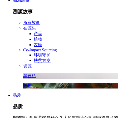
溯源故事
溯源故事
所有故事
在源头
产品
植物
农民
Co-Impact Sourcing
环境守护
扶贫方案
资源
黑云杉
红柑
品质
品质
您的精油瓶里装的是什么？大多数精油公司都声称自己的精