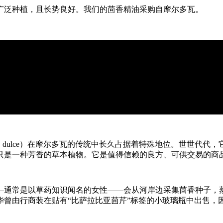
广泛种植，且长势良好。我们的茴香精油采购自摩尔多瓦。
are var. dulce）在摩尔多瓦的传统中长久占据着特殊地位
只是一种芳香的草本植物。它是值得信赖的良方、可供交易的商
—通常是以草药知识闻名的女性——会从河岸边采集茴香种子，
华曾由行商装在贴有“比萨拉比亚茴芹”标签的小玻璃瓶中出售，