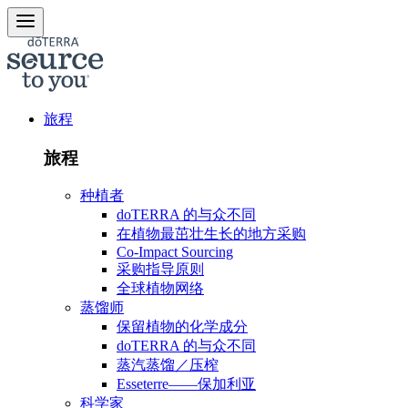
旅程
旅程
种植者
doTERRA 的与众不同
在植物最茁壮生长的地方采购
Co-Impact Sourcing
采购指导原则
全球植物网络
蒸馏师
保留植物的化学成分
doTERRA 的与众不同
蒸汽蒸馏／压榨
Esseterre——保加利亚
科学家