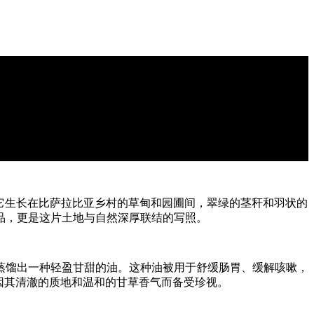
。世世代代，它生长在比萨拉比亚乡村的草甸和园圃间，翠绿的茎秆和羽状的
品，更是这片土地与自然深厚联结的写照。
蒸馏出一种轻盈甘甜的油。这种油被用于舒缓肠胃、缓解咳嗽，
因其清澈的质地和温和的甘草香气而备受珍视。