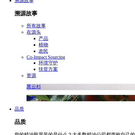
溯源故事
溯源故事
所有故事
在源头
产品
植物
农民
Co-Impact Sourcing
环境守护
扶贫方案
资源
黑云杉
红柑
品质
品质
您的精油瓶里装的是什么？大多数精油公司都声称自己的精