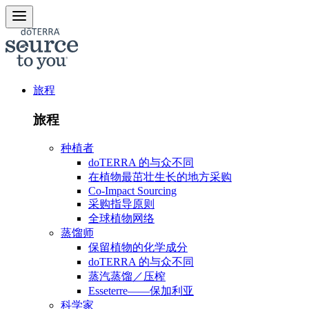
旅程
旅程
种植者
doTERRA 的与众不同
在植物最茁壮生长的地方采购
Co-Impact Sourcing
采购指导原则
全球植物网络
蒸馏师
保留植物的化学成分
doTERRA 的与众不同
蒸汽蒸馏／压榨
Esseterre——保加利亚
科学家