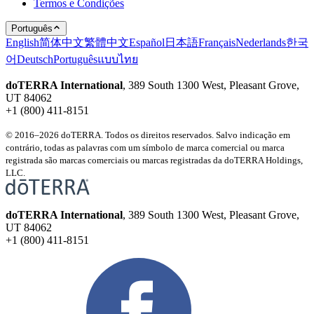
Termos e Condições
Português
English
简体中文
繁體中文
Español
日本語
Français
Nederlands
한국
어
Deutsch
Português
แบบไทย
doTERRA International
, 389 South 1300 West, Pleasant Grove,
UT 84062
+1 (800) 411-8151
© 2016–2026 doTERRA. Todos os direitos reservados. Salvo indicação em
contrário, todas as palavras com um símbolo de marca comercial ou marca
registrada são marcas comerciais ou marcas registradas da doTERRA Holdings,
LLC.
doTERRA International
, 389 South 1300 West, Pleasant Grove,
UT 84062
+1 (800) 411-8151