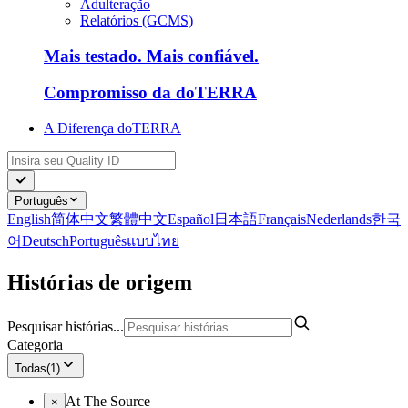
Adulteração
Relatórios (GCMS)
Mais testado. Mais confiável.
Compromisso da doTERRA
A Diferença doTERRA
Português
English
简体中文
繁體中文
Español
日本語
Français
Nederlands
한국
어
Deutsch
Português
แบบไทย
Histórias de origem
Pesquisar histórias...
Categoria
Todas
(
1
)
At The Source
×