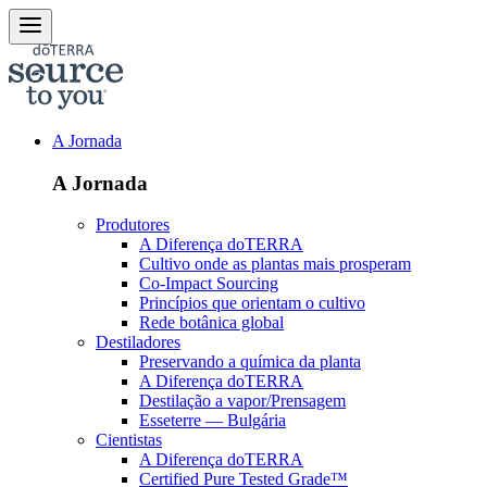
A Jornada
A Jornada
Produtores
A Diferença doTERRA
Cultivo onde as plantas mais prosperam
Co-Impact Sourcing
Princípios que orientam o cultivo
Rede botânica global
Destiladores
Preservando a química da planta
A Diferença doTERRA
Destilação a vapor/Prensagem
Esseterre — Bulgária
Cientistas
A Diferença doTERRA
Certified Pure Tested Grade™