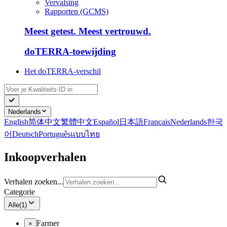
Vervalsing
Rapporten (GCMS)
Meest getest. Meest vertrouwd.
doTERRA-toewijding
Het doTERRA-verschil
Nederlands
English
简体中文
繁體中文
Español
日本語
Français
Nederlands
한국
어
Deutsch
Português
แบบไทย
Inkoopverhalen
Verhalen zoeken...
Categorie
Alle
(
1
)
Farmer
×