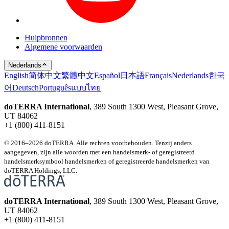
Hulpbronnen
Algemene voorwaarden
Nederlands
English
简体中文
繁體中文
Español
日本語
Français
Nederlands
한국
어
Deutsch
Português
แบบไทย
doTERRA International
, 389 South 1300 West, Pleasant Grove,
UT 84062
+1 (800) 411-8151
© 2016–2026 doTERRA. Alle rechten voorbehouden. Tenzij anders
aangegeven, zijn alle woorden met een handelsmerk- of geregistreerd
handelsmerksymbool handelsmerken of geregistreerde handelsmerken van
doTERRA Holdings, LLC.
doTERRA International
, 389 South 1300 West, Pleasant Grove,
UT 84062
+1 (800) 411-8151