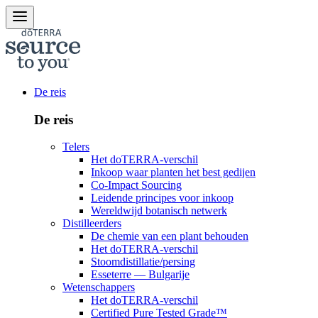
De reis
De reis
Telers
Het doTERRA-verschil
Inkoop waar planten het best gedijen
Co-Impact Sourcing
Leidende principes voor inkoop
Wereldwijd botanisch netwerk
Distilleerders
De chemie van een plant behouden
Het doTERRA-verschil
Stoomdistillatie/persing
Esseterre — Bulgarije
Wetenschappers
Het doTERRA-verschil
Certified Pure Tested Grade™