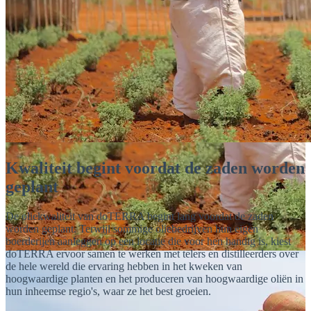
Kwaliteit begint voordat de zaden worden
geplant
De oliekwaliteit van doTERRA begint lang voordat de zaden
worden geplant. Terwijl sommige oliebedrijven hun eigen
boerderijen aanleggen op een locatie die voor hen handig is, kiest
doTERRA ervoor samen te werken met telers en distilleerders over
de hele wereld die ervaring hebben in het kweken van
hoogwaardige planten en het produceren van hoogwaardige oliën in
hun inheemse regio's, waar ze het best groeien.