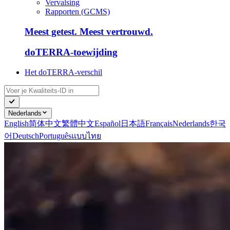
Vervalsing
Rapporten (GCMS)
Meest getest. Meest vertrouwd.
doTERRA-toewijding
Het doTERRA-verschil
Nederlands
English
简体中文
繁體中文
Español
日本語
Français
Nederlands
한국
어
Deutsch
Português
แบบไทย