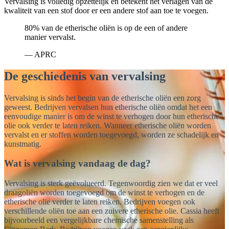
Vervalsing is volledig opzettelijk en betekent het verlagen van de
kwaliteit van een stof door er een andere stof aan toe te voegen.
80%
van de etherische oliën is op de een of andere
manier vervalst.
— APRC
De geschiedenis van vervalsing
Vervalsing is sinds het begin van de etherische oliën een zorg
geweest. Bedrijven vervalsen hun etherische oliën omdat het een
eenvoudige manier is om de winst te verhogen door hun etherische
olie ook verder te laten reiken. Wanneer etherische oliën worden
vervalst en er stoffen worden toegevoegd, worden ze schadelijk en
kunstmatig.
Wat is vervalsing vandaag de dag?
Vervalsing is sterk geëvolueerd. Tegenwoordig zien we dat er veel
draagoliën worden toegevoegd om de winst te verhogen en de
etherische olie verder te laten reiken. Bedrijven voegen ook
verschillende oliën toe aan een zuivere etherische olie. Cassia heeft
bijvoorbeeld een vergelijkbare chemische samenstelling als