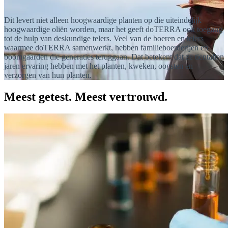
Dit levert niet alleen hoogwaardige planten op die uiteindelijk
hoogwaardige oliën worden, maar het geeft doTERRA ook toegang
tot de hulp van deskundige telers. Veel van de boeren en telers
waarmee doTERRA samenwerkt, hebben familieboerderijen en
boomgaarden die generaties teruggaan. Dat betekent dat ze tientallen
jaren ervaring hebben met het planten, kweken, oogsten en
verzorgen van hun planten.
Meest getest. Meest vertrouwd.