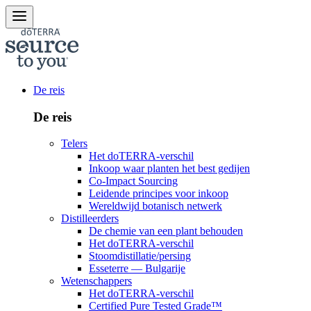
De reis
De reis
Telers
Het doTERRA-verschil
Inkoop waar planten het best gedijen
Co-Impact Sourcing
Leidende principes voor inkoop
Wereldwijd botanisch netwerk
Distilleerders
De chemie van een plant behouden
Het doTERRA-verschil
Stoomdistillatie/persing
Esseterre — Bulgarije
Wetenschappers
Het doTERRA-verschil
Certified Pure Tested Grade™