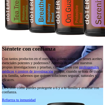
Siéntete con confianza
Con tantos productos en el mercado, ¿cómo sabes que tienes aceites
esenciales potentes y poderosos? Además de realizar nuestras
propias investigaciones y pruebas, colaboramos con
profesionales
médicos y centros de investigación
porque, cuando se trata de cuidar
a tu familia, sabemos que quieres soluciones seguras, naturales y
eficaces
.
Descubre cómo puedes protegerte a ti y a tu familia y avanzar con
confianza.
Refuerza tu inmunidad