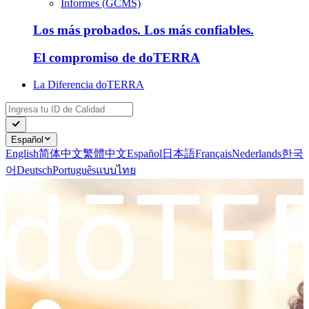
Informes (GCMS)
Los más probados. Los más confiables.
El compromiso de doTERRA
La Diferencia doTERRA
Español
English
简体中文
繁體中文
Español
日本語
Français
Nederlands
한국
어
Deutsch
Português
แบบไทย