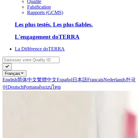
Qualité
Falsification
Rapports (GCMS)
Les plus testés. Les plus fiables.
L'engagement doTERRA
La Différence doTERRA
Français
English
简体中文
繁體中文
Español
日本語
Français
Nederlands
한국
어
Deutsch
Português
แบบไทย