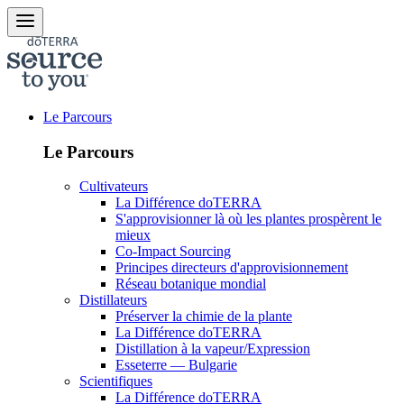
Le Parcours
Le Parcours
Cultivateurs
La Différence doTERRA
S'approvisionner là où les plantes prospèrent le
mieux
Co-Impact Sourcing
Principes directeurs d'approvisionnement
Réseau botanique mondial
Distillateurs
Préserver la chimie de la plante
La Différence doTERRA
Distillation à la vapeur/Expression
Esseterre — Bulgarie
Scientifiques
La Différence doTERRA