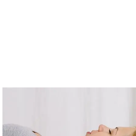
Gesundheitsfachkräfte
Das Team der medizinischen Berater von doTERRA arbeitet mit
namhaften Universitäten und medizinischen Fachgemeinschaften
zusammen, um bahnbrechende Forschung zu ätherischen Ölen und
deren Anwendung zu entwickeln.