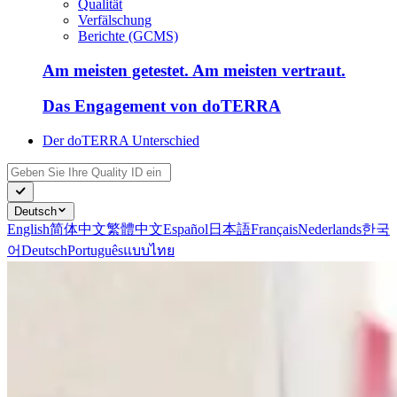
Qualität
Verfälschung
Berichte (GCMS)
Am meisten getestet. Am meisten vertraut.
Das Engagement von doTERRA
Der doTERRA Unterschied
Deutsch
English
简体中文
繁體中文
Español
日本語
Français
Nederlands
한국
어
Deutsch
Português
แบบไทย