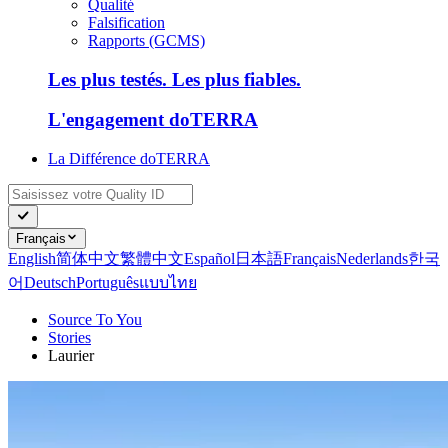
Qualité
Falsification
Rapports (GCMS)
Les plus testés. Les plus fiables.
L'engagement doTERRA
La Différence doTERRA
Français
English
简体中文
繁體中文
Español
日本語
Français
Nederlands
한국
어
Deutsch
Português
แบบไทย
Source To You
Stories
Laurier