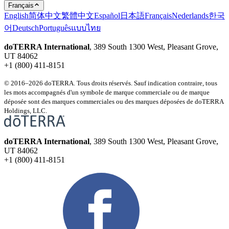
Français
English
简体中文
繁體中文
Español
日本語
Français
Nederlands
한국
어
Deutsch
Português
แบบไทย
doTERRA International
, 389 South 1300 West, Pleasant Grove,
UT 84062
+1 (800) 411-8151
© 2016–2026 doTERRA. Tous droits réservés. Sauf indication contraire, tous
les mots accompagnés d'un symbole de marque commerciale ou de marque
déposée sont des marques commerciales ou des marques déposées de doTERRA
Holdings, LLC.
doTERRA International
, 389 South 1300 West, Pleasant Grove,
UT 84062
+1 (800) 411-8151