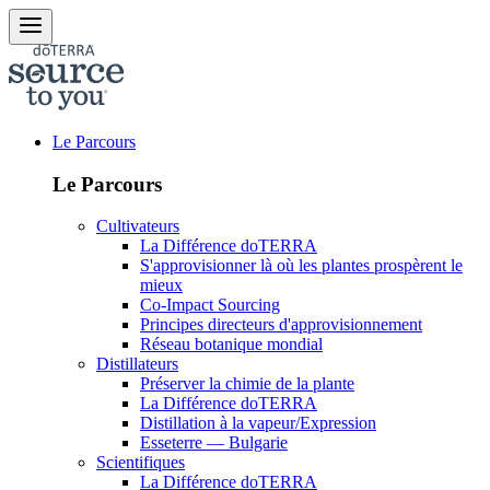
Le Parcours
Le Parcours
Cultivateurs
La Différence doTERRA
S'approvisionner là où les plantes prospèrent le
mieux
Co-Impact Sourcing
Principes directeurs d'approvisionnement
Réseau botanique mondial
Distillateurs
Préserver la chimie de la plante
La Différence doTERRA
Distillation à la vapeur/Expression
Esseterre — Bulgarie
Scientifiques
La Différence doTERRA