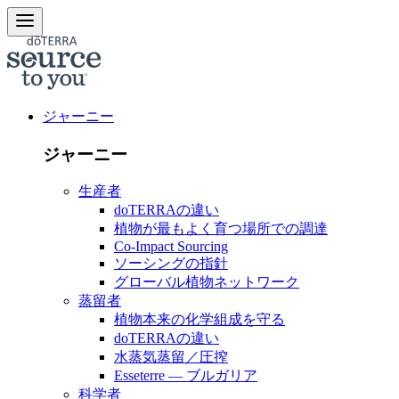
ジャーニー
ジャーニー
生産者
doTERRAの違い
植物が最もよく育つ場所での調達
Co-Impact Sourcing
ソーシングの指針
グローバル植物ネットワーク
蒸留者
植物本来の化学組成を守る
doTERRAの違い
水蒸気蒸留／圧搾
Esseterre — ブルガリア
科学者