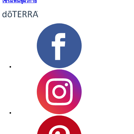
เซรั่มฟื้นฟูผิวกาย