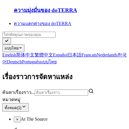
ความมุ่งมั่นของ doTERRA
ความแตกต่างของ doTERRA
แบบไทย
English
简体中文
繁體中文
Español
日本語
Français
Nederlands
한국
어
Deutsch
Português
แบบไทย
เรื่องราวการจัดหาแหล่ง
ค้นหาเรื่องราว...
หมวดหมู่
ทั้งหมด
(
1
)
At The Source
×