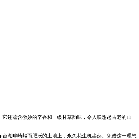
。它还蕴含微妙的辛香和一缕甘草韵味，令人联想起古老的山
库台湖畔崎岖而肥沃的土地上，永久花生机盎然。凭借这一理想