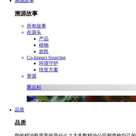
溯源故事
溯源故事
所有故事
在源头
产品
植物
农民
Co-Impact Sourcing
环境守护
扶贫方案
资源
黑云杉
红柑
品质
品质
您的精油瓶里装的是什么？大多数精油公司都声称自己的精