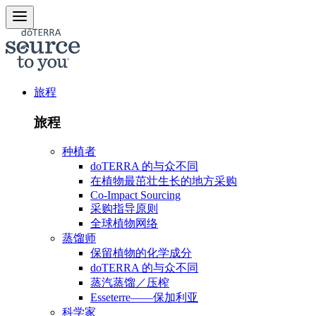
旅程
旅程
种植者
doTERRA 的与众不同
在植物最茁壮生长的地方采购
Co-Impact Sourcing
采购指导原则
全球植物网络
蒸馏师
保留植物的化学成分
doTERRA 的与众不同
蒸汽蒸馏／压榨
Esseterre——保加利亚
科学家