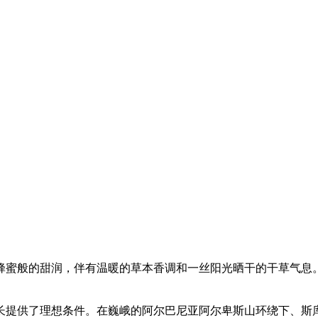
蜂蜜般的甜润，伴有温暖的草本香调和一丝阳光晒干的干草气息
长提供了理想条件。在巍峨的阿尔巴尼亚阿尔卑斯山环绕下、斯