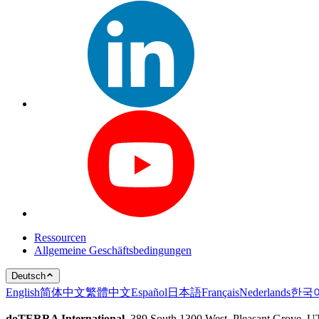
Ressourcen
Allgemeine Geschäftsbedingungen
Deutsch
English
简体中文
繁體中文
Español
日本語
Français
Nederlands
한국
doTERRA International
, 389 South 1300 West, Pleasant Grove, 