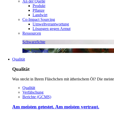
An der Quelle
Produkt
Pflanze
Landwirt
Co-Impact Sourcing
Umweltverantwortung
Lösungen gegen Armut
Ressourcen
Schwarzfichte
Rote Mandarine
Qualität
Qualität
Was steckt in Ihrem Fläschchen mit ätherischem Öl? Die meisten 
Qualität
Verfälschung
Berichte (GCMS)
Am meisten getestet. Am meisten vertraut.