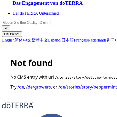
Das Engagement von doTERRA
Der doTERRA Unterschied
Deutsch
English
简体中文
繁體中文
Español
日本語
Français
Nederlands
한국
Not found
No CMS entry with url
/stories/story/welcome-to-nos
Try
/de
,
/de/growers
, or
/de/stories/story/peppermint