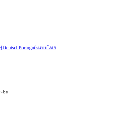
어
Deutsch
Português
แบบไทย
y-be