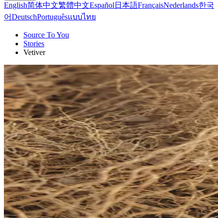
English
简体中文
繁體中文
Español
日本語
Français
Nederlands
한국
어
Deutsch
Português
แบบไทย
Source To You
Stories
Vetiver