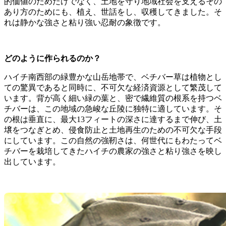
的価値のためだけでなく、土地を守り地域社会を支えるその
あり方のためにも、植え、世話をし、収穫してきました。そ
れは静かな強さと粘り強い忍耐の象徴です。
どのように作られるのか？
ハイチ南西部の緑豊かな山岳地帯で、ベチバー草は植物とし
ての驚異であると同時に、不可欠な経済資源として繁茂して
います。背が高く細い緑の葉と、密で繊維質の根系を持つベ
チバーは、この地域の急峻な丘陵に独特に適しています。そ
の根は垂直に、最大13フィートの深さに達するまで伸び、土
壌をつなぎとめ、侵食防止と土地再生のための不可欠な手段
にしています。この自然の強靭さは、何世代にもわたってベ
チバーを栽培してきたハイチの農家の強さと粘り強さを映し
出しています。