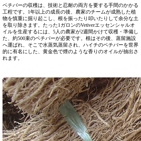
ベチバーの収穫は、技術と忍耐の両方を要する手間のかかる
工程です。1年以上の成長の後、農家のチームが成熟した植
物を慎重に掘り起こし、根を振ったり叩いたりして余分な土
を取り除きます。たった1ガロンのVetiverエッセンシャルオ
イルを生産するには、5人の農家が2週間かけて収穫・準備し
た、約500束のベチバーが必要です。根はその後、蒸留施設
へ運ばれ、そこで水蒸気蒸留され、ハイチのベチバーを世界
的に有名にした、黄金色で煙のような香りのオイルが抽出さ
れます。