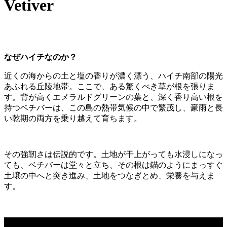
Vetiver
なぜハイチなのか？
近くの海からの土と塩の香りが濃く漂う、ハイチ南部の陽光
あふれる丘陵地帯。ここで、ある驚くべき草が根を張りま
す。背が高くエメラルドグリーンの葉と、深く香り高い根を
持つベチバーは、この島の熱帯気候の中で繁茂し、豪雨と長
い乾期の両方を乗り越えて育ちます。
その強靭さは伝説的です。土地が干上がっても水浸しになっ
ても、ベチバーは堂々と立ち、その根は錨のようにまっすぐ
土壌の中へと突き進み、土地をつなぎとめ、栄養を与えま
す。