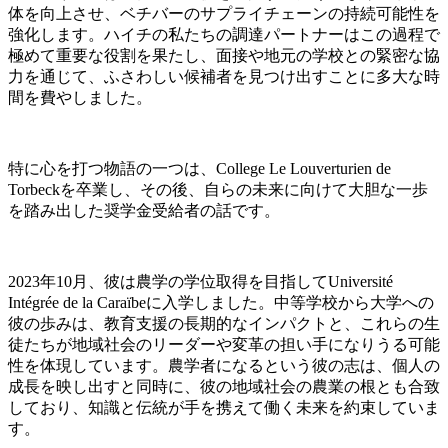
体を向上させ、ベチバーのサプライチェーンの持続可能性を
強化します。ハイチの私たちの調達パートナーはこの過程で
極めて重要な役割を果たし、面接や地元の学校との緊密な協
力を通じて、ふさわしい候補者を見つけ出すことに多大な時
間を費やしました。
特に心を打つ物語の一つは、College Le Louverturien de
Torbeckを卒業し、その後、自らの未来に向けて大胆な一歩
を踏み出した奨学金受給者の話です。
2023年10月、彼は農学の学位取得を目指してUniversité
Intégrée de la Caraïbeに入学しました。中等学校から大学への
彼の歩みは、教育支援の長期的なインパクトと、これらの生
徒たちが地域社会のリーダーや変革の担い手になりうる可能
性を体現しています。農学者になるという彼の志は、個人の
成長を映し出すと同時に、彼の地域社会の農業の根とも合致
しており、知識と伝統が手を携えて働く未来を約束していま
す。