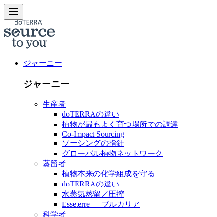
ジャーニー
ジャーニー
生産者
doTERRAの違い
植物が最もよく育つ場所での調達
Co-Impact Sourcing
ソーシングの指針
グローバル植物ネットワーク
蒸留者
植物本来の化学組成を守る
doTERRAの違い
水蒸気蒸留／圧搾
Esseterre — ブルガリア
科学者