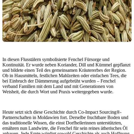
In diesen Flusstälern symbolisierte Fenchel Fürsorge und
Kontinuität. Er wurde neben Koriander, Dill und Kümmel gepflanzt
und bildete einen Teil des gemeinsamen Kräutererbes der Region.
Ob in Hausmitteln, festlichen Mahlzeiten oder einfachen Tees, die
bei Einbruch der Dämmerung aufgebrüht wurden – Fenchel
verband Familien mit dem Land und mit Generationen von
Weisheit, die durch Wort und Praxis weitergegeben wurde.
Heute setzt sich diese Geschichte durch Co-Impact Sourcing®-
Partnerschaften in Moldawien fort. Derselbe fruchtbare Boden und
das traditionelle Wissen, die einst Dorfheilerinnen unterstützten,
ernähren nun Landwirte, die Fenchel für sein reines ätherisches Öl
anbauen. Jede Ernte würdigt sowohl Geschichte als auch Hoffnung