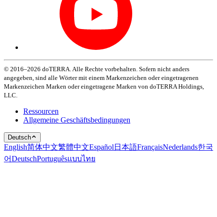
© 2016–2026 doTERRA. Alle Rechte vorbehalten. Sofern nicht anders
angegeben, sind alle Wörter mit einem Markenzeichen oder eingetragenen
Markenzeichen Marken oder eingetragene Marken von doTERRA Holdings,
LLC.
Ressourcen
Allgemeine Geschäftsbedingungen
Deutsch
English
简体中文
繁體中文
Español
日本語
Français
Nederlands
한국
어
Deutsch
Português
แบบไทย