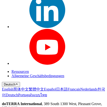
Ressourcen
Allgemeine Geschäftsbedingungen
Deutsch
English
简体中文
繁體中文
Español
日本語
Français
Nederlands
한국
어
Deutsch
Português
แบบไทย
doTERRA International
, 389 South 1300 West, Pleasant Grove,