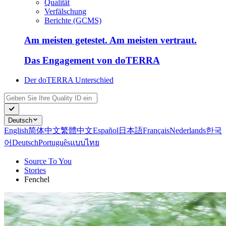
Qualität
Verfälschung
Berichte (GCMS)
Am meisten getestet. Am meisten vertraut.
Das Engagement von doTERRA
Der doTERRA Unterschied
Deutsch
English
简体中文
繁體中文
Español
日本語
Français
Nederlands
한국
어
Deutsch
Português
แบบไทย
Source To You
Stories
Fenchel